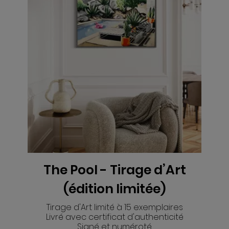
The Pool - Tirage d’Art
VOIR
(édition limitée)
Tirage d'Art limité à 15 exemplaires
Livré avec certificat d'authenticité
Signé et numéroté