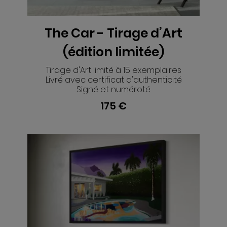
The Car - Tirage d’Art
VOIR
(édition limitée)
Tirage d'Art limité à 15 exemplaires
Livré avec certificat d'authenticité
Signé et numéroté
175 €