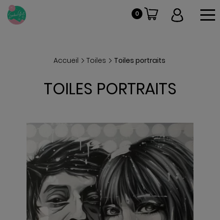
To
0
VOIR
Accueil
Toiles
Toiles portraits
TOILES PORTRAITS