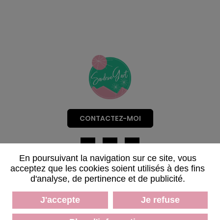
CONTACTEZ-MOI
En poursuivant la navigation sur ce site, vous
Mentions légales
acceptez que les cookies soient utilisés à des fins
d'analyse, de pertinence et de publicité.
Données personnelles
Plan du site
J'accepte
Je refuse
CGV