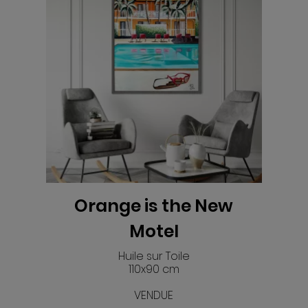
Orange is the New
Motel
Huile sur Toile
110x90 cm
VENDUE
VOIR