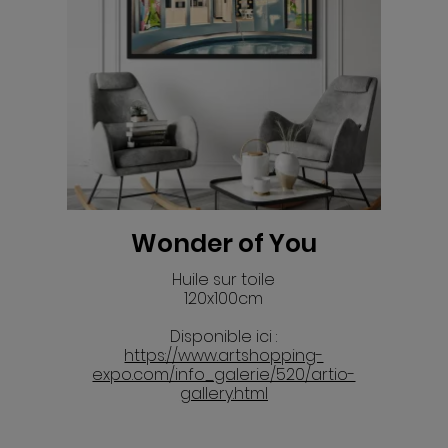
Wonder of You
Huile sur toile
120x100cm
Disponible ici :
https://www.artshopping-
expo.com/info_galerie/520/artio-
gallery.html