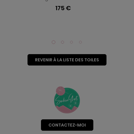
Signé et numér
 €
185 €
REVENIR À LA LISTE DES TOILES
CONTACTEZ-MOI