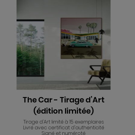
irage d’Art
Artistic Pool -
limitée)
d’Art (édition l
é à 15 exemplaires
cat d'authenticité
Tirage d'Art limité à 10 
numéroté
Livré avec certificat d'a