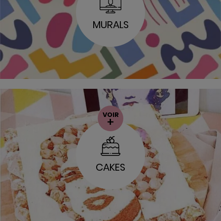
MURALS
VOIR
+
CAKES