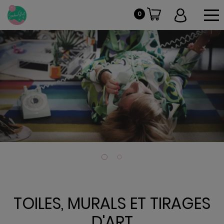
To
0
TOILES, MURALS ET TIRAGES
D'ART